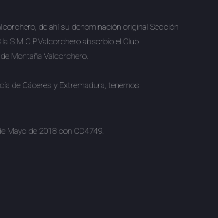
lcorchero, de ahí su denominación original Sección
 la S.M.C.P.Valcorchero absorbio el Club
b de Montaña Valcorchero.
incia de Cáceres y Extremadura, tenemos
1 de Mayo de 2018 con CD4749.