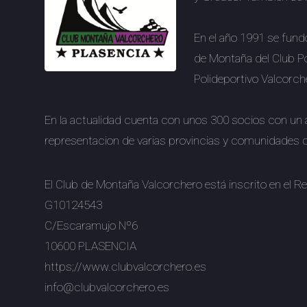
En el año 1991 se fund
de Montaña del Club Po
Polideportivo Valcorch
En la actualidad cuenta con unos 300 socios con un 
representacion de varias provincias y comunidades d
El Club de Montaña Valcorchero está inscrito en el 
G10124543
C/Escaramujo Nº6
10600 PLASENCIA
https;//www.clubvalcorchero.es
info@clubvalcorchero.es