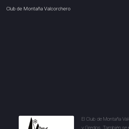
Club de Montaña Valcorchero
El Club de Montaña Val
y Gredos. También se r